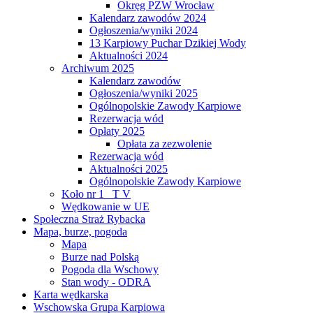
Okręg PZW Wrocław
Kalendarz zawodów 2024
Ogłoszenia/wyniki 2024
13 Karpiowy Puchar Dzikiej Wody
Aktualności 2024
Archiwum 2025
Kalendarz zawodów
Ogłoszenia/wyniki 2025
Ogólnopolskie Zawody Karpiowe
Rezerwacja wód
Opłaty 2025
Opłata za zezwolenie
Rezerwacja wód
Aktualności 2025
Ogólnopolskie Zawody Karpiowe
Koło nr 1 _T V
Wędkowanie w UE
Społeczna Straż Rybacka
Mapa, burze, pogoda
Mapa
Burze nad Polską
Pogoda dla Wschowy
Stan wody - ODRA
Karta wędkarska
Wschowska Grupa Karpiowa