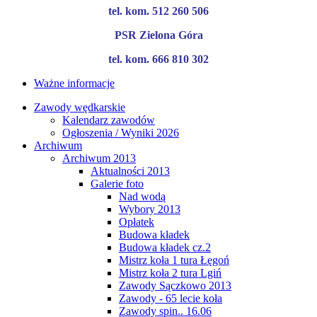
tel. kom. 512 260 506
PSR Zielona Góra
tel. kom. 666 810 302
Ważne informacje
Zawody wędkarskie
Kalendarz zawodów
Ogłoszenia / Wyniki 2026
Archiwum
Archiwum 2013
Aktualności 2013
Galerie foto
Nad wodą
Wybory 2013
Opłatek
Budowa kładek
Budowa kładek cz.2
Mistrz koła 1 tura Łęgoń
Mistrz koła 2 tura Lgiń
Zawody Sączkowo 2013
Zawody - 65 lecie koła
Zawody spin.. 16.06