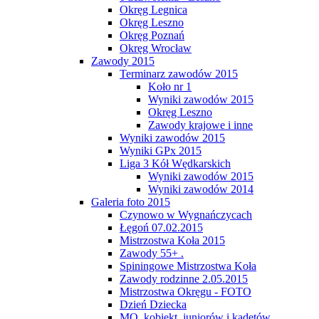
Okręg Legnica
Okręg Leszno
Okręg Poznań
Okręg Wrocław
Zawody 2015
Terminarz zawodów 2015
Koło nr 1
Wyniki zawodów 2015
Okręg Leszno
Zawody krajowe i inne
Wyniki zawodów 2015
Wyniki GPx 2015
Liga 3 Kół Wędkarskich
Wyniki zawodów 2015
Wyniki zawodów 2014
Galeria foto 2015
Czynowo w Wygnańczycach
Łęgoń 07.02.2015
Mistrzostwa Koła 2015
Zawody 55+ .
Spiningowe Mistrzostwa Koła
Zawody rodzinne 2.05.2015
Mistrzostwa Okręgu - FOTO
Dzień Dziecka
MO, kobiekt, juniorów i kadetów