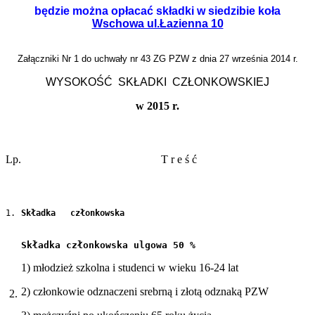
będzie można opłacać składki w siedzibie koła
Wschowa ul.Łazienna 10
Załączniki Nr 1 do uchwały nr 43 ZG PZW z dnia 27 września 2014 r.
WYSOKOŚĆ  SKŁADKI  CZŁONKOWSKIEJ
w 2015 r.
Lp.
T r e ś ć
1.
Składka   członkowska
Składka członkowska ulgowa 50 %
1) młodzież szkolna i studenci w wieku 16-24 lat
2) członkowie odznaczeni srebrną i złotą odznaką PZW
2.