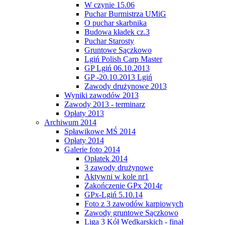
W czynie 15.06
Puchar Burmistrza UMiG
O puchar skarbnika
Budowa kładek cz.3
Puchar Starosty
Gruntowe Sączkowo
Lgiń Polish Carp Master
GP Lgiń 06.10.2013
GP -20.10.2013 Lgiń
Zawody drużynowe 2013
Wyniki zawodów 2013
Zawody 2013 - terminarz
Opłaty 2013
Archiwum 2014
Spławikowe MŚ 2014
Opłaty 2014
Galerie foto 2014
Opłatek 2014
3 zawody drużynowe
Aktywni w kole nr1
Zakończenie GPx 2014r
GPx-Lgiń 5.10.14
Foto z 3 zawodów karpiowych
Zawody gruntowe Sączkowo
Liga 3 Kół Wędkarskich - finał