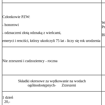
Członkowie PZW:
Wp
- honorowi
Pr
- odznaczeni złotą odznaką z wieńcami,
B
emeryci i renciści, którzy ukończyli 75 lat - liczy się rok urodzenia
Nie zrzeszeni i cudzoziemcy - roczna
Składki okresowe za wędkowanie na wodach
ogólnodostępnych- Zrzeszeni
1 dzień
20,-