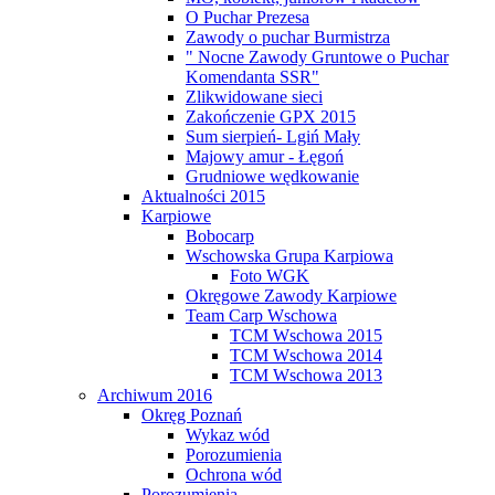
O Puchar Prezesa
Zawody o puchar Burmistrza
" Nocne Zawody Gruntowe o Puchar
Komendanta SSR"
Zlikwidowane sieci
Zakończenie GPX 2015
Sum sierpień- Lgiń Mały
Majowy amur - Łęgoń
Grudniowe wędkowanie
Aktualności 2015
Karpiowe
Bobocarp
Wschowska Grupa Karpiowa
Foto WGK
Okręgowe Zawody Karpiowe
Team Carp Wschowa
TCM Wschowa 2015
TCM Wschowa 2014
TCM Wschowa 2013
Archiwum 2016
Okręg Poznań
Wykaz wód
Porozumienia
Ochrona wód
Porozumienia