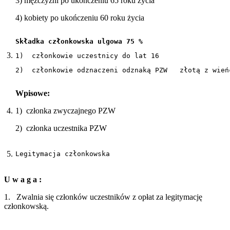
3) mężczyźni po ukończeniu 65 roku życia
4) kobiety po ukończeniu 60 roku życia
Składka członkowska ulgowa 75 %
3.
1)  członkowie uczestnicy do lat 16
2)  członkowie odznaczeni odznaką PZW   złotą z wień
Wpisowe:
4.
1) członka zwyczajnego PZW
2) członka uczestnika PZW
5.
Legitymacja członkowska
U w a g a :
1. Zwalnia się członków uczestników z opłat za legitymację
członkowską.