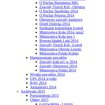
O Puchar Burmistrza MiG
Zawody Trzech Kół - Olejnica
O Puchar Skarbnika 2014
O Puchar Prezesa 2014
Okręgowe zawody karpiowe
Dzień Dziecka 2014
Spotkanie koleżeńskie Łęgoń
Mistrzostwa Koła 2014- tura2
Mistrzostwa Koła tura 1
Remont kładek Lgiń 2014
Zawody Trzech Kół - Łęgoń
Mistrzostwa Okręgu Leszno
Mistrzostwa Polski Kobiet
Harmonogram zawodów
Zawody koła nr1 w 2014
Zawody Okręgowe 2014
Mistrzostwa Polski 2014
Wyniki zawodów 2014
GPx 2014 wyniki
Ryby 2014
Aktualności 2014
Archiwum 2015
Porozumienia 2015
Opłaty 2015
e-zezwolenia - Leszno