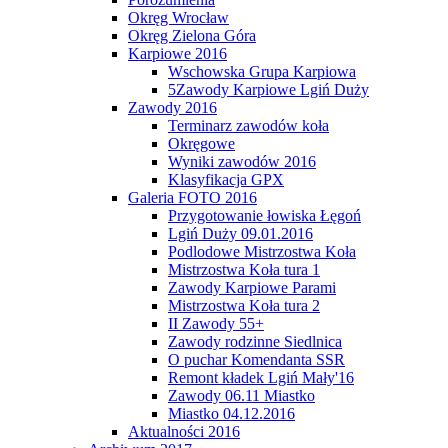
Okręg Wrocław
Okręg Zielona Góra
Karpiowe 2016
Wschowska Grupa Karpiowa
5Zawody Karpiowe Lgiń Duży
Zawody 2016
Terminarz zawodów koła
Okręgowe
Wyniki zawodów 2016
Klasyfikacja GPX
Galeria FOTO 2016
Przygotowanie łowiska Łęgoń
Lgiń Duży 09.01.2016
Podlodowe Mistrzostwa Koła
Mistrzostwa Koła tura 1
Zawody Karpiowe Parami
Mistrzostwa Koła tura 2
II Zawody 55+
Zawody rodzinne Siedlnica
O puchar Komendanta SSR
Remont kładek Lgiń Mały'16
Zawody 06.11 Miastko
Miastko 04.12.2016
Aktualności 2016