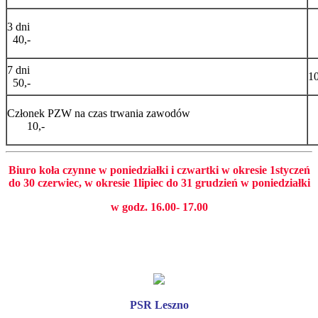
3 dni
40,-
7 dni
10
50,-
Członek PZW na czas trwania zawodów
10,-
Biuro koła czynne w poniedziałki i czwartki w okresie 1styczeń
do 30 czerwiec, w okresie 1lipiec do 31 grudzień w poniedziałki
w godz. 16.00- 17.00
PSR Leszno