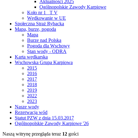
Aktualności 2025
Ogólnopolskie Zawody Karpiowe
Koło nr 1 _T V
Wędkowanie w UE
Społeczna Straż Rybacka
Mapa, burze, pogoda
Mapa
Burze nad Polską
Pogoda dla Wschowy
Stan wody - ODRA
Karta wędkarska
Wschowska Grupa Karpiowa
2015
2016
2017
2018
2019
2022
2023
Nasze wody
Rezerwacja wód
Statut PZW z dnia 15.03.2017
Ogólnopolskie Zawody Karpiowe '26
Naszą witrynę przegląda teraz
12
gości