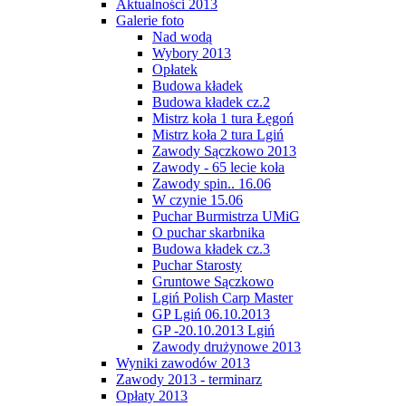
Aktualności 2013
Galerie foto
Nad wodą
Wybory 2013
Opłatek
Budowa kładek
Budowa kładek cz.2
Mistrz koła 1 tura Łęgoń
Mistrz koła 2 tura Lgiń
Zawody Sączkowo 2013
Zawody - 65 lecie koła
Zawody spin.. 16.06
W czynie 15.06
Puchar Burmistrza UMiG
O puchar skarbnika
Budowa kładek cz.3
Puchar Starosty
Gruntowe Sączkowo
Lgiń Polish Carp Master
GP Lgiń 06.10.2013
GP -20.10.2013 Lgiń
Zawody drużynowe 2013
Wyniki zawodów 2013
Zawody 2013 - terminarz
Opłaty 2013