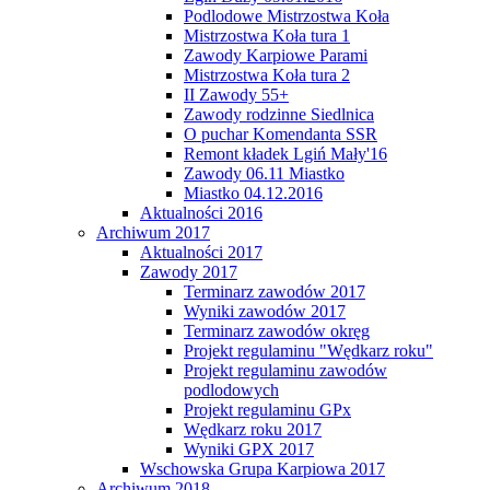
Podlodowe Mistrzostwa Koła
Mistrzostwa Koła tura 1
Zawody Karpiowe Parami
Mistrzostwa Koła tura 2
II Zawody 55+
Zawody rodzinne Siedlnica
O puchar Komendanta SSR
Remont kładek Lgiń Mały'16
Zawody 06.11 Miastko
Miastko 04.12.2016
Aktualności 2016
Archiwum 2017
Aktualności 2017
Zawody 2017
Terminarz zawodów 2017
Wyniki zawodów 2017
Terminarz zawodów okręg
Projekt regulaminu "Wędkarz roku"
Projekt regulaminu zawodów
podlodowych
Projekt regulaminu GPx
Wędkarz roku 2017
Wyniki GPX 2017
Wschowska Grupa Karpiowa 2017
Archiwum 2018