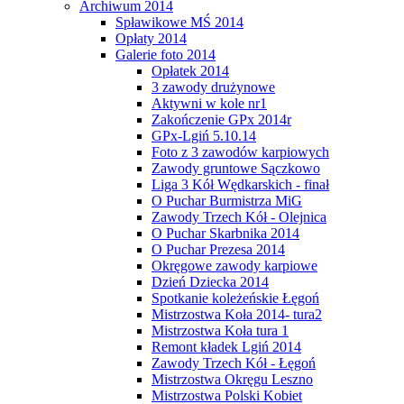
Archiwum 2014
Spławikowe MŚ 2014
Opłaty 2014
Galerie foto 2014
Opłatek 2014
3 zawody drużynowe
Aktywni w kole nr1
Zakończenie GPx 2014r
GPx-Lgiń 5.10.14
Foto z 3 zawodów karpiowych
Zawody gruntowe Sączkowo
Liga 3 Kół Wędkarskich - finał
O Puchar Burmistrza MiG
Zawody Trzech Kół - Olejnica
O Puchar Skarbnika 2014
O Puchar Prezesa 2014
Okręgowe zawody karpiowe
Dzień Dziecka 2014
Spotkanie koleżeńskie Łęgoń
Mistrzostwa Koła 2014- tura2
Mistrzostwa Koła tura 1
Remont kładek Lgiń 2014
Zawody Trzech Kół - Łęgoń
Mistrzostwa Okręgu Leszno
Mistrzostwa Polski Kobiet