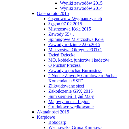
Wyniki zawodów 2015
Wyniki zawodów 2014
Galeria foto 2015
Czynowo w Wygnańczycach
Łęgoń 07.02.2015
Mistrzostwa Koła 2015
Zawody 55+ .
Spiningowe Mistrzostwa Koła
Zawody rodzinne 2.05.2015
Mistrzostwa Okręgu - FOTO
Dzień Dziecka
MO, kobiekt, juniorów i kadetów
O Puchar Prezesa
Zawody o puchar Burmistrza
" Nocne Zawody Gruntowe o Puchar
Komendanta SSR"
Zlikwidowane sieci
Zakończenie GPX 2015
Sum sierpień- Lgiń Mały
Majowy amur - Łęgoń
Grudniowe wędkowanie
Aktualności 2015
Karpiowe
Bobocarp
Wschowska Grupa Karpiowa